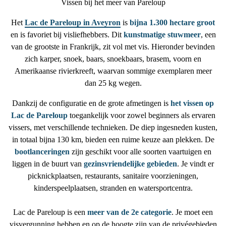
Vissen bij het meer van Pareloup
Het
Lac de Pareloup in Aveyron
is
bijna 1.300 hectare groot
en is favoriet bij visliefhebbers. Dit
kunstmatige stuwmeer
, een
van de grootste in Frankrijk, zit vol met vis. Hieronder bevinden
zich karper, snoek, baars, snoekbaars, brasem, voorn en
Amerikaanse rivierkreeft, waarvan sommige exemplaren meer
dan 25 kg wegen.
Dankzij de configuratie en de grote afmetingen is
het vissen op
Lac de Pareloup
toegankelijk voor zowel beginners als ervaren
vissers, met verschillende technieken. De diep ingesneden kusten,
in totaal bijna 130 km, bieden een ruime keuze aan plekken. De
bootlanceringen
zijn geschikt voor alle soorten vaartuigen en
liggen in de buurt van
gezinsvriendelijke gebieden
. Je vindt er
picknickplaatsen, restaurants, sanitaire voorzieningen,
kinderspeelplaatsen, stranden en watersportcentra.
Lac de Pareloup is een
meer van de 2e categorie
. Je moet een
visvergunning hebben en op de hoogte zijn van de privégebieden