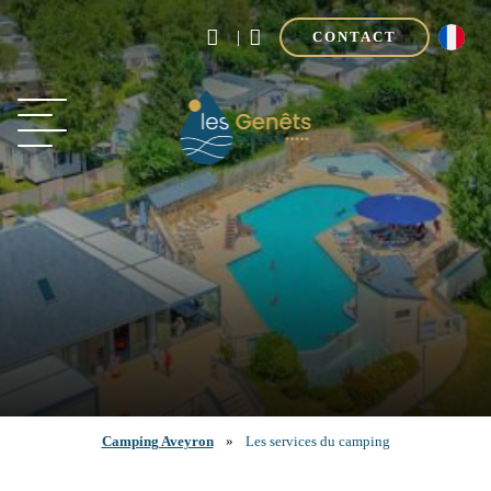
|
CONTACT
Camping Aveyron
»
Les services du camping