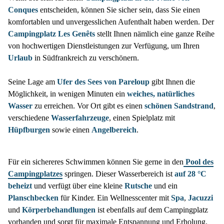
Conques
entscheiden, können Sie sicher sein, dass Sie einen
komfortablen und unvergesslichen Aufenthalt haben werden. Der
Campingplatz Les Genêts
stellt Ihnen nämlich eine ganze Reihe
von hochwertigen Dienstleistungen zur Verfügung, um Ihren
Urlaub
in Südfrankreich zu verschönern.
Seine Lage am
Ufer des
Sees von Pareloup
gibt Ihnen die
Möglichkeit, in wenigen Minuten ein
weiches, natürliches
Wasser
zu erreichen. Vor Ort gibt es einen
schönen Sandstrand
,
verschiedene
Wasserfahrzeuge
, einen Spielplatz mit
Hüpfburgen
sowie einen
Angelbereich
.
Für ein sichereres Schwimmen können Sie gerne in den
Pool des
Campingplatzes
springen. Dieser Wasserbereich ist
auf 28 °C
beheizt
und verfügt über eine kleine
Rutsche
und ein
Planschbecken
für Kinder. Ein Wellnesscenter mit
Spa
,
Jacuzzi
und
Körperbehandlungen
ist ebenfalls auf dem Campingplatz
vorhanden und sorgt für maximale Entspannung und Erholung.